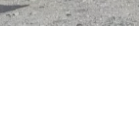
Jetzt geschlossen - öffnet um 12h00
Uhr
estaurant "Burg Ster
Zu den Burgen 2, 56341 Kamp-Bornhofen