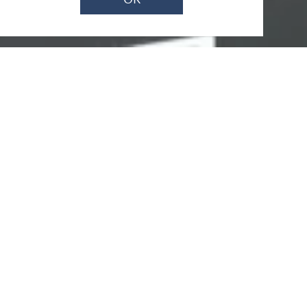
Jetzt geöffnet - schließt um 23:59 Uhr
Dorfautomat
Reitzenhain
Ortsstraße 22, 56357 Reitzenhain