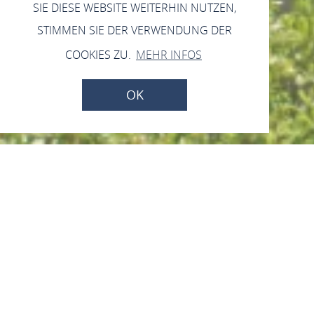
SIE DIESE WEBSITE WEITERHIN NUTZEN,
STIMMEN SIE DER VERWENDUNG DER
COOKIES ZU.
MEHR INFOS
OK
Zahlen, Daten, Fakten
seite
Leben & Wohnen in Braubach
Ortsinformationen
Zahlen