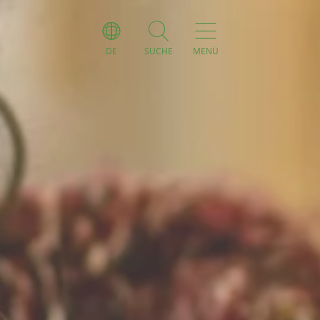
DE
SUCHE
MENÜ